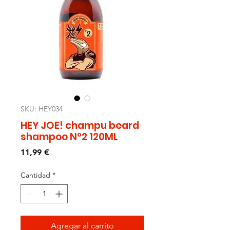
SKU: HEY034
HEY JOE! champu beard
shampoo Nº2 120ML
Precio
11,99 €
Cantidad
*
Agregar al carrito