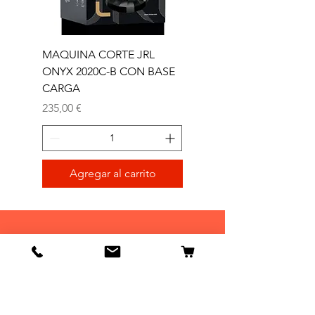
MAQUINA CORTE JRL
MAQUINA CORTE JR
ONYX 2020C-B CON BASE
TRIMMER ONYX 2020T
CARGA
Precio
165,00 €
Precio
235,00 €
Agregar al carrito
Tienda
Tienda