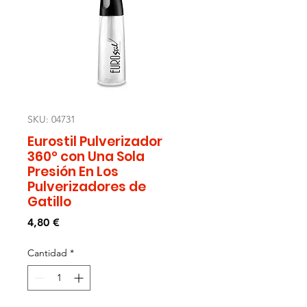
SKU: 04731
Eurostil Pulverizador
360º con Una Sola
Presión En Los
Pulverizadores de
Gatillo
Precio
4,80 €
Cantidad
*