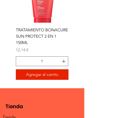
TRATAMIENTO BONACURE
TRATAMIENTO BON
SUN PROTECT 2 EN 1
SUN 2 EN 1 150ML (D)
150ML
Precio
11,77 €
Precio
12,14 €
Agregar al carrito
Tienda
Tienda