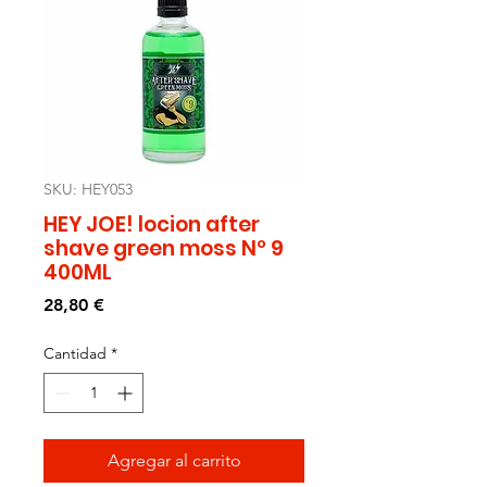
SKU: HEY053
HEY JOE! locion after
shave green moss Nº 9
400ML
Precio
28,80 €
Cantidad
*
Agregar al carrito