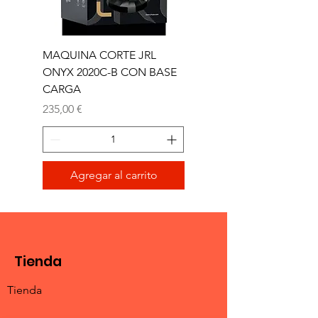
MAQUINA CORTE JRL
MAQUINA CORTE JR
ONYX 2020C-B CON BASE
TRIMMER ONYX 2020T
CARGA
Precio
165,00 €
Precio
235,00 €
Agregar al carrito
Tienda
Tienda