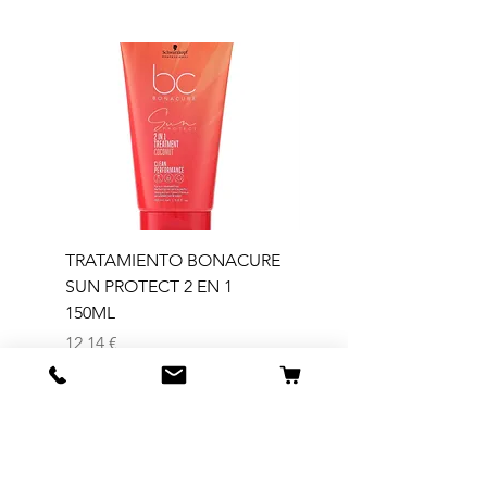
TRATAMIENTO BONACURE
TRATAMIENTO BON
SUN PROTECT 2 EN 1
SUN 2 EN 1 150ML (D)
150ML
Precio
11,77 €
Precio
12,14 €
Agregar al carrito