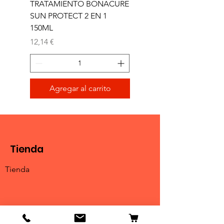
TRATAMIENTO BONACURE
TRATAMIENTO BON
SUN PROTECT 2 EN 1
SUN 2 EN 1 150ML (D)
150ML
Precio
11,77 €
Precio
12,14 €
Agregar al carrito
Tienda
Tienda