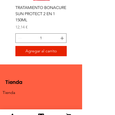
TRATAMIENTO BONACURE
TRATAMIENTO BON
SUN PROTECT 2 EN 1
SUN 2 EN 1 150ML (D)
150ML
Precio
11,77 €
Precio
12,14 €
Agregar al carrito
Tienda
Tienda