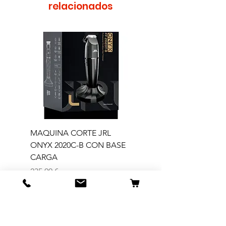
relacionados
MAQUINA CORTE JRL
MAQUINA CORTE JR
ONYX 2020C-B CON BASE
TRIMMER ONYX 2020T
CARGA
Precio
165,00 €
Precio
235,00 €
Agregar al carrito