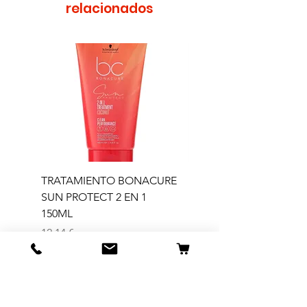
relacionados
TRATAMIENTO BONACURE
TRATAMIENTO BON
SUN PROTECT 2 EN 1
SUN 2 EN 1 150ML (D)
150ML
Precio
11,77 €
Precio
12,14 €
Agregar al carrito