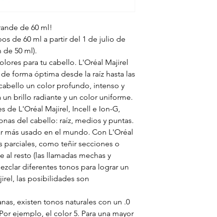
rande de 60 ml!
os de 60 ml a partir del 1 de julio de
n de 50 ml).
olores para tu cabello. L'Oréal Majirel
 de forma óptima desde la raíz hasta las
l cabello un color profundo, intenso y
 un brillo radiante y un color uniforme.
 de L'Oréal Majirel, Incell e Ion-G,
onas del cabello: raíz, medios y puntas.
ilar más usado en el mundo. Con L'Oréal
os parciales, como teñir secciones o
 al resto (las llamadas mechas y
ezclar diferentes tonos para lograr un
irel, las posibilidades son
nas, existen tonos naturales con un .0
or ejemplo, el color 5. Para una mayor