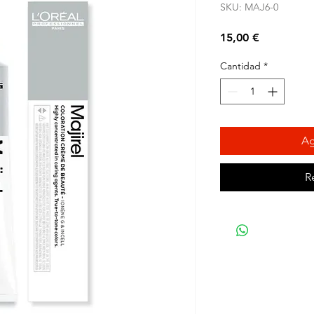
SKU: MAJ6-0
Precio
15,00 €
Cantidad
*
Ag
R