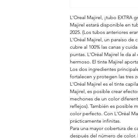
L'Oreal Majirel, ¡tubo EXTRA g
Majirel estará disponible en tub
2025. (Los tubos anteriores era
L'Oréal Majirel, un paraíso de c
cubre al 100% las canas y cuida
puntas. L'Oréal Majirel le da a
hermoso. El tinte Majirel aporta
Los dos ingredientes principales
fortalecen y protegen las tres z
L'Oréal Majirel es el tinte cap
Majirel, es posible crear efect
mechones de un color diferente
reflejos). También es posible m
color perfecto. Con L'Oréal Maj
prácticamente infinitas.
Para una mayor cobertura de ca
después del número de color. P