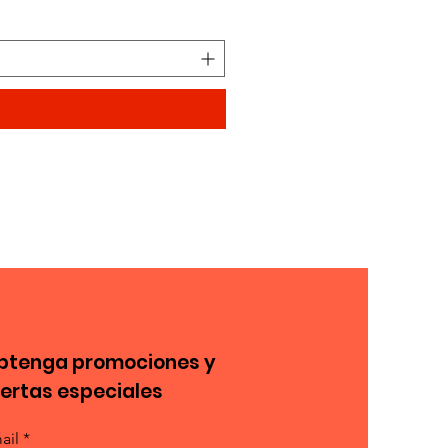
Precio
11,77 €
btenga promociones y
fertas especiales
ail *