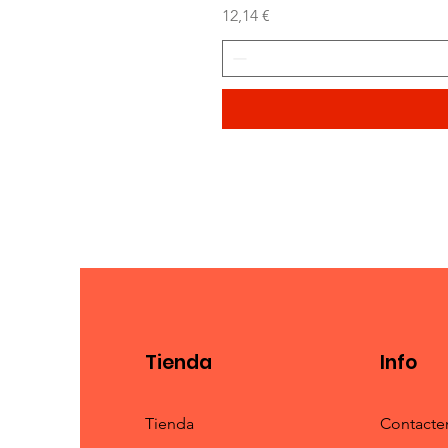
Precio
12,14 €
Tienda
Info
Tienda
Contacte