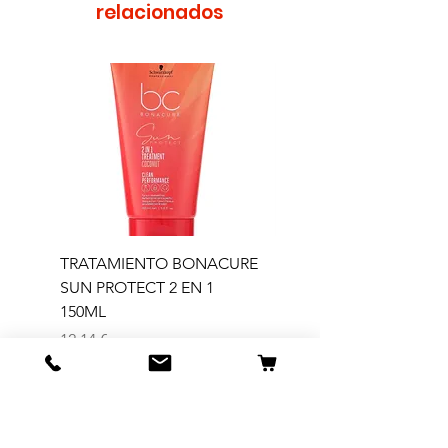
relacionados
TRATAMIENTO BONACURE
TRATAMIENTO BON
SUN PROTECT 2 EN 1
SUN 2 EN 1 150ML (D)
150ML
Precio
11,77 €
Precio
12,14 €
Agregar al carrito