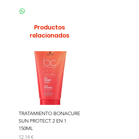
Productos
relacionados
TRATAMIENTO BONACURE
TRATAMIENTO BON
SUN PROTECT 2 EN 1
SUN 2 EN 1 150ML (D)
150ML
Precio
11,77 €
Precio
12,14 €