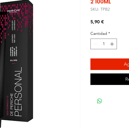
2 100ML
SKU: TPB2
Precio
5,90 €
Cantidad
*
Ag
R