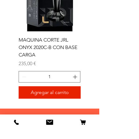
MAQUINA CORTE JRL
MAQUINA CORTE JR
ONYX 2020C-B CON BASE
TRIMMER ONYX 2020T
CARGA
Precio
165,00 €
Precio
235,00 €
Agregar al carrito
Tienda