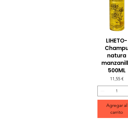
LIHETO-
Vista rápida
Champ
natura
manzanil
500ML
Precio
11,55 €
Agregar al
carrito