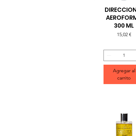
DIRECCIO
Vista rápida
AEROFOR
300 ML
Precio
15,02 €
Agregar al
carrito