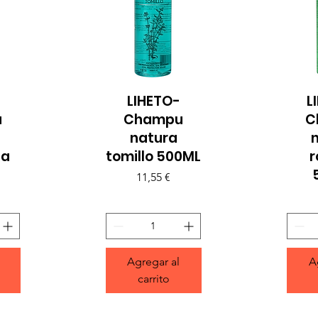
LIHETO-
L
Vista rápida
Vi
u
Champu
C
natura
la
tomillo 500ML
Precio
11,55 €
Agregar al
A
carrito