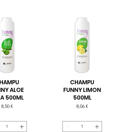
HAMPU
CHAMPU
sta rápida
Vista rápida
NNY ALOE
FUNNY LIMON
RA 500ML
500ML
Precio
Precio
8,50 €
8,06 €