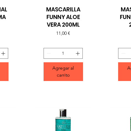
NAL
MASCARILLA
MA
Vista rápida
Vi
MA
FUNNY ALOE
FUN
VERA 200ML
Precio
11,00 €
Agregar al
A
carrito