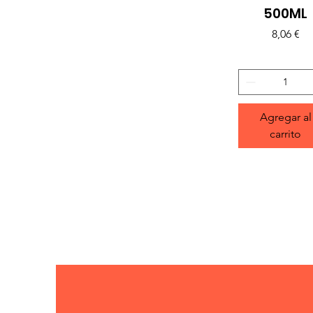
500ML
Precio
8,06 €
Agregar al
carrito