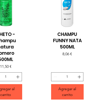
IHETO -
CHAMPU
sta rápida
Vista rápida
hampu
FUNNY NATA
natura
500ML
romero
Precio
8,06 €
500ML
Precio
11,50 €
gregar al
Agregar al
carrito
carrito