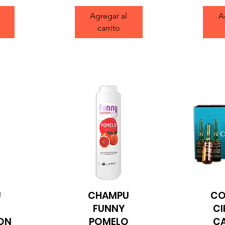
Agregar al
A
carrito
U
CHAMPU
CO
Vista rápida
Vi
FUNNY
CI
ON
POMELO
CA