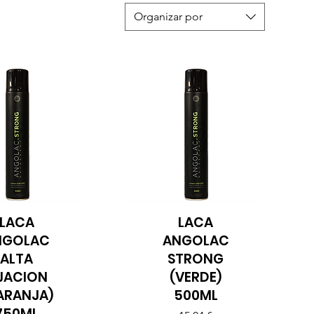
Organizar por
LACA
LACA
sta rápida
Vista rápida
NGOLAC
ANGOLAC
ALTA
STRONG
IJACION
(VERDE)
ARANJA)
500ML
750ML