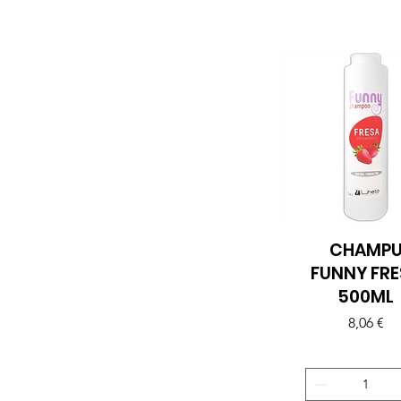
CHAMP
Vista rápida
FUNNY FRE
500ML
Precio
8,06 €