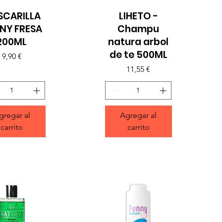
SCARILLA
LIHETO -
sta rápida
Vista rápida
NY FRESA
Champu
200ML
natura arbol
de te 500ML
Precio
9,90 €
Precio
11,55 €
gregar al
Agregar al
carrito
carrito