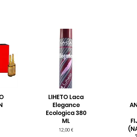
JO
LIHETO Laca
Vista rápida
Vi
N
Elegance
A
Ecologica 380
ML
F
(N
Precio
12,00 €