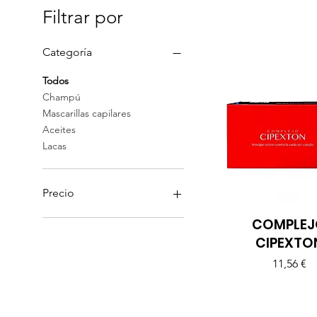
Filtrar por
Categoría
Todos
Mascarillas‏‏‎‎ ‏‏‎capilares
Aceites
Lacasㅤㅤㅤ
Precio
COMPLE
Vista rápida
8 €
16 €
CIPEXTO
Precio
11,56 €