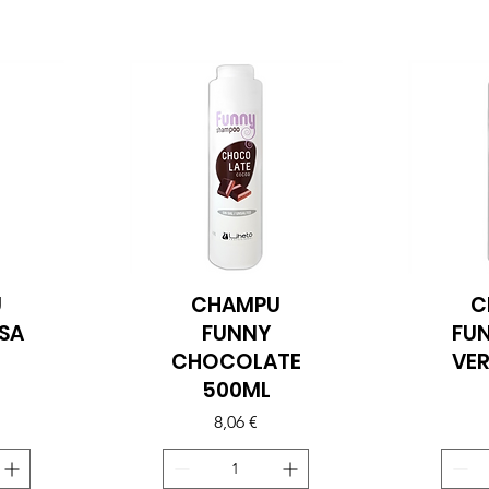
U
CHAMPU
C
Vista rápida
Vi
SA
FUNNY
FU
CHOCOLATE
VE
500ML
Precio
8,06 €