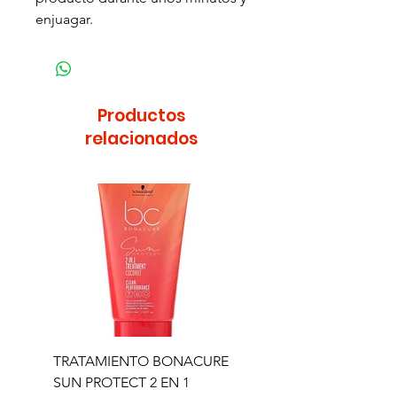
enjuagar.
Productos
relacionados
TRATAMIENTO BONACURE
TRATAMIENTO BON
SUN PROTECT 2 EN 1
SUN 2 EN 1 150ML (D)