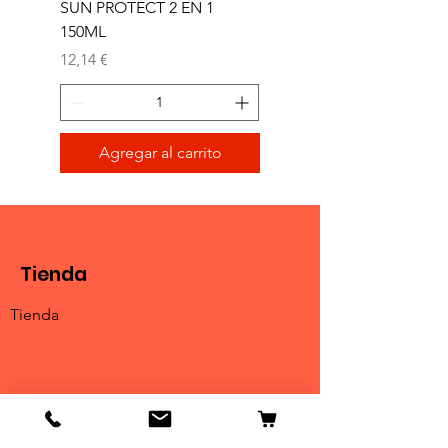
SUN PROTECT 2 EN 1
SUN 2 EN 1 150ML (D)
150ML
Precio
11,77 €
Precio
12,14 €
Agregar al carrito
Tienda
Tienda