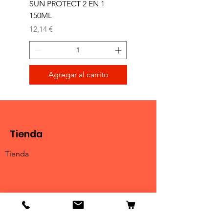
SUN PROTECT 2 EN 1
SUN 2 EN 1 150ML (D)
150ML
Precio
11,77 €
Precio
12,14 €
Agregar al carrito
Tienda
Tienda