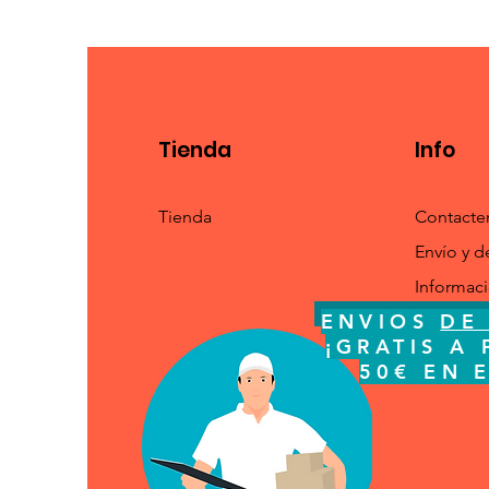
Tienda
Info
Tienda
Contacte
Envío y d
Informac
ENVIOS
DE 
ENVIOS
DE
¡GRATI
¡GRATIS A 
ESPA
50€ EN