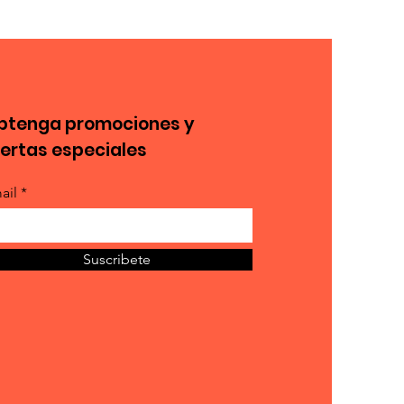
btenga promociones y
fertas especiales
ail *
Suscribete