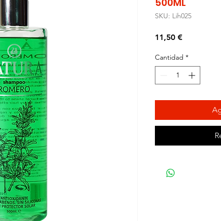
500ML
SKU: Lih025
Precio
11,50 €
Cantidad
*
Ag
R