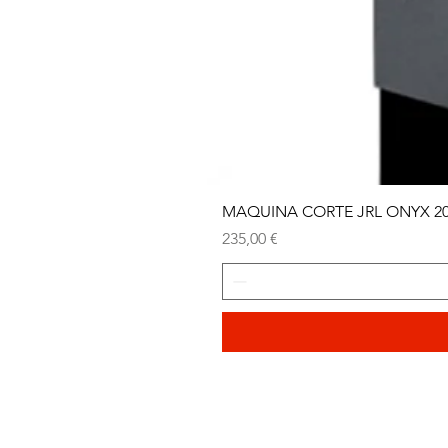
MAQUINA CORTE JRL ONYX 2
Precio
235,00 €