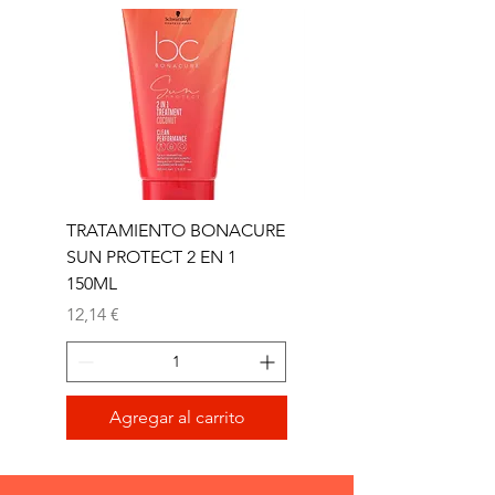
TRATAMIENTO BONACURE
TRATAMIENTO BON
SUN PROTECT 2 EN 1
SUN 2 EN 1 150ML (D)
150ML
Precio
11,77 €
Precio
12,14 €
Agregar al carrito