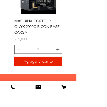
MAQUINA CORTE JRL
MAQUINA CORTE JR
ONYX 2020C-B CON BASE
TRIMMER ONYX 2020T
CARGA
Precio
165,00 €
Precio
235,00 €
Agregar al carrito
Tienda
Tienda