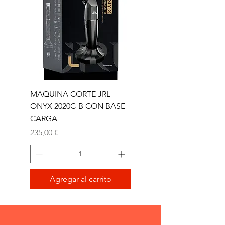
MAQUINA CORTE JRL
MAQUINA CORTE JR
ONYX 2020C-B CON BASE
TRIMMER ONYX 2020T
CARGA
Precio
165,00 €
Precio
235,00 €
Agregar al carrito