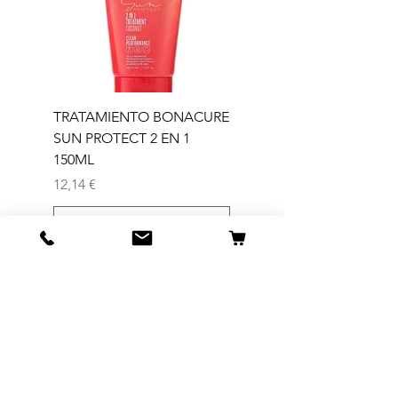
TRATAMIENTO BONACURE
TRATAMIENTO BON
SUN PROTECT 2 EN 1
SUN 2 EN 1 150ML (D)
150ML
Precio
11,77 €
Precio
12,14 €
Agregar al carrito
Tienda