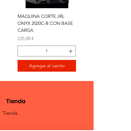
MAQUINA CORTE JRL
MAQUINA CORTE JR
ONYX 2020C-B CON BASE
TRIMMER ONYX 2020T
CARGA
Precio
165,00 €
Precio
235,00 €
Agregar al carrito
Tienda
Tienda