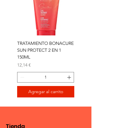
TRATAMIENTO BONACURE
TRATAMIENTO BON
SUN PROTECT 2 EN 1
SUN 2 EN 1 150ML (D)
150ML
Precio
11,77 €
Precio
12,14 €
Agregar al carrito
Tienda