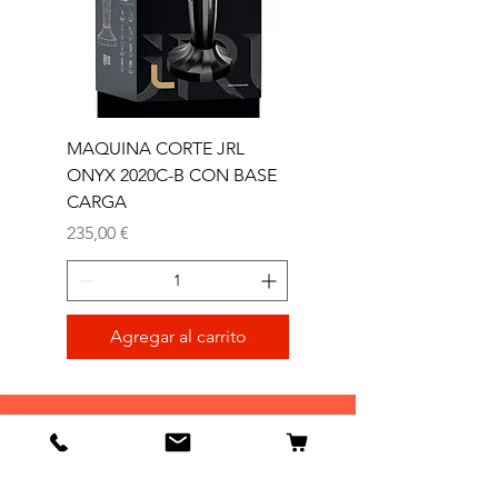
MAQUINA CORTE JRL
MAQUINA CORTE JR
ONYX 2020C-B CON BASE
TRIMMER ONYX 2020T
CARGA
Precio
165,00 €
Precio
235,00 €
Agregar al carrito
Tienda