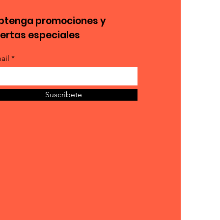
btenga promociones y
fertas especiales
ail *
Suscribete