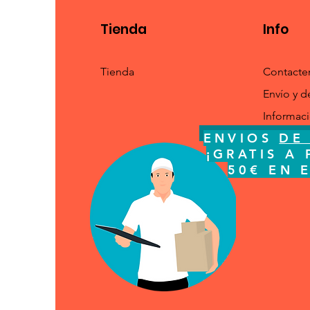
Tienda
Info
Tienda
Contacte
Envío y d
Informac
ENVIOS
DE 
ENVIOS
DE
¡GRATI
¡GRATIS A 
ESPA
50€ EN