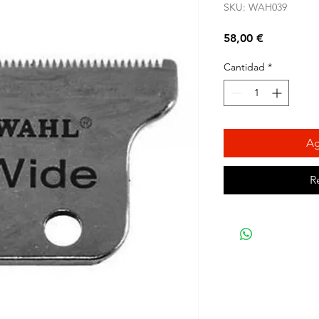
SKU: WAH039
Precio
58,00 €
Cantidad
*
Ag
R