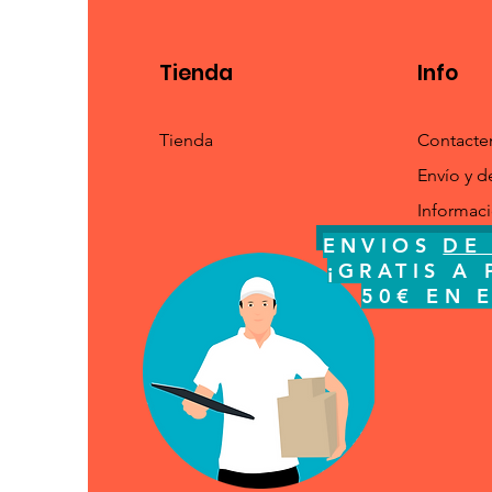
Tienda
Info
Tienda
Contacte
Envío y d
Informac
ENVIOS
DE 
ENVIOS
DE
¡GRATI
¡GRATIS A 
ESPA
50€ EN