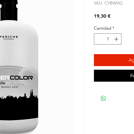
SKU: CYBWHG
Precio
19,30 €
Cantidad
*
Ag
R