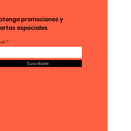
btenga promociones y
fertas especiales
ail *
Suscribete