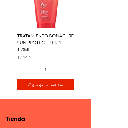
TRATAMIENTO BONACURE
TRATAMIENTO BON
SUN PROTECT 2 EN 1
SUN 2 EN 1 150ML (D)
150ML
Precio
11,77 €
Precio
12,14 €
Agregar al carrito
Tienda