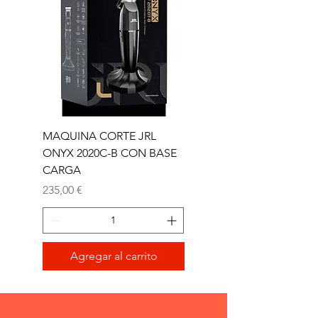
MAQUINA CORTE JRL
MAQUINA CORTE JR
ONYX 2020C-B CON BASE
TRIMMER ONYX 2020T
CARGA
Precio
165,00 €
Precio
235,00 €
Agregar al carrito