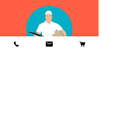
Info
Contactenos
Envío y devoluciones
Información general
ENVIOS
DE 24 A 48H
¡GRATIS EN
ESPAÑA!