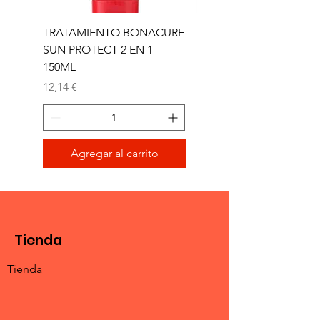
TRATAMIENTO BONACURE
TRATAMIENTO BON
SUN PROTECT 2 EN 1
SUN 2 EN 1 150ML (D)
150ML
Precio
11,77 €
Precio
12,14 €
Agregar al carrito
Tienda
Tienda