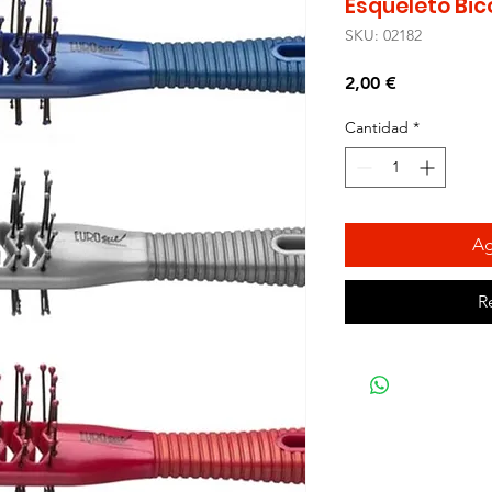
Esqueleto Bic
SKU: 02182
Precio
2,00 €
Cantidad
*
Ag
R