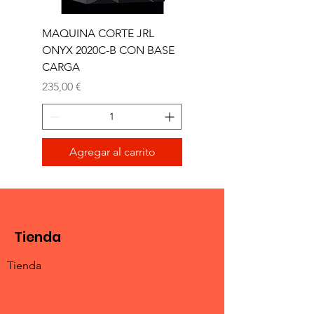
MAQUINA CORTE JRL
MAQUINA CORTE JR
ONYX 2020C-B CON BASE
TRIMMER ONYX 2020T
CARGA
Precio
165,00 €
Precio
235,00 €
Agregar al carrito
Tienda
Tienda