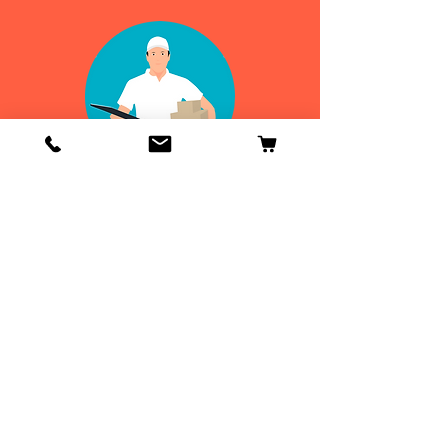
Info
Contactenos
Envío y devoluciones
Información general
ENVIOS
DE 24 A 48H
¡GRATIS EN