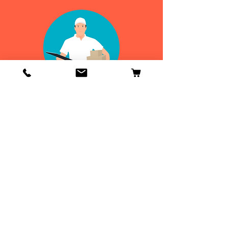
Info
Contactenos
Envío y devoluciones
Información general
ENVIOS
DE 24 A 48H
¡GRATIS EN
ESPAÑA!