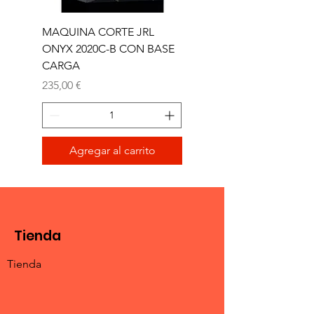
MAQUINA CORTE JRL
MAQUINA CORTE JR
ONYX 2020C-B CON BASE
TRIMMER ONYX 2020T
CARGA
Precio
165,00 €
Precio
235,00 €
Agregar al carrito
Tienda
Tienda