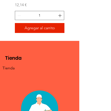
Precio
12,14 €
Agregar al carrito
Tienda
Tienda