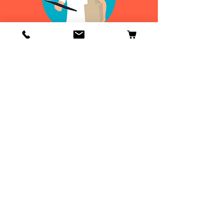
Info
Contactenos
Envío y devoluciones
Información general
ENVIOS
DE 24 A 48H
¡GRATIS EN
ESPAÑA!
ENVIOS
DE 24 A 48H
¡GRATIS A PARTIR DE
50€ EN
ESPAÑA!