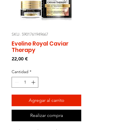
SKU: 5901761949667
Eveline Royal Caviar
Therapy
Precio
22,00 €
Cantidad
*
Agregar al carrito
Realizar compra