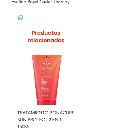
Eveline Royal Caviar Therapy
Productos
relacionados
TRATAMIENTO BONACURE
TRATAMIENTO BON
SUN PROTECT 2 EN 1
SUN 2 EN 1 150ML (D)
150ML
Precio
11,77 €