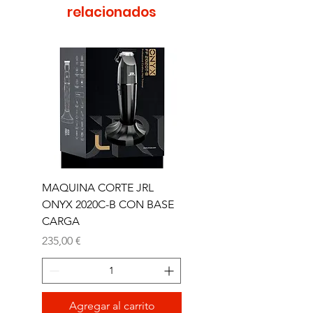
relacionados
MAQUINA CORTE JRL
MAQUINA CORTE JR
ONYX 2020C-B CON BASE
TRIMMER ONYX 2020T
CARGA
Precio
165,00 €
Precio
235,00 €
Agregar al carrito