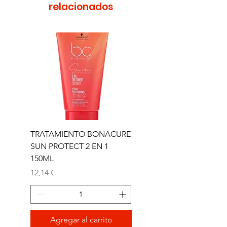
relacionados
TRATAMIENTO BONACURE
TRATAMIENTO BON
SUN PROTECT 2 EN 1
SUN 2 EN 1 150ML (D)
150ML
Precio
11,77 €
Precio
12,14 €
Agregar al carrito