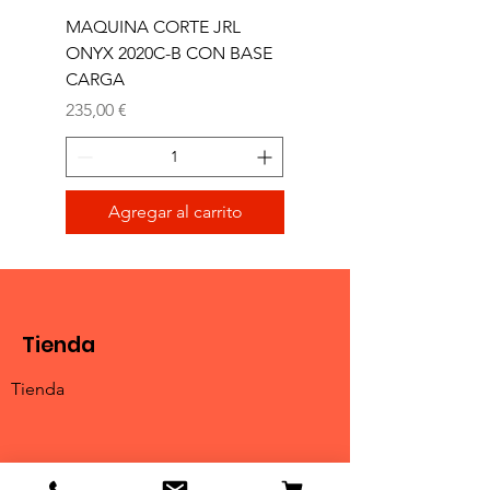
MAQUINA CORTE JRL
MAQUINA CORTE JR
ONYX 2020C-B CON BASE
TRIMMER ONYX 2020T
CARGA
Precio
165,00 €
Precio
235,00 €
Agregar al carrito
Tienda
Tienda