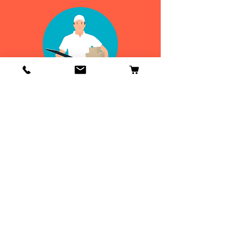
Info
Contactenos
Envío y devoluciones
Información general
ENVIOS
DE 24 A 48H
¡GRATIS EN
ESPAÑA!