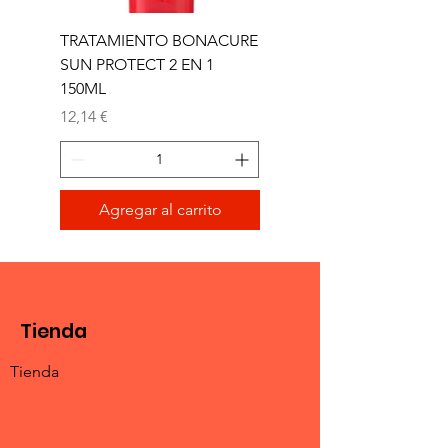
TRATAMIENTO BONACURE
TRATAMIENTO BON
SUN PROTECT 2 EN 1
SUN 2 EN 1 150ML (D)
150ML
Precio
11,77 €
Precio
12,14 €
Agregar al carrito
Tienda
Tienda