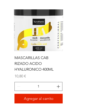
MASCARILLAS CAB
MASCARILLAS CAB
RIZADO ACIDO
RIZADO ACIDO
HYALURONICO 400ML
HYALURONICO 1000
Precio
Precio
10,80 €
19,50 €
Agregar al carrito