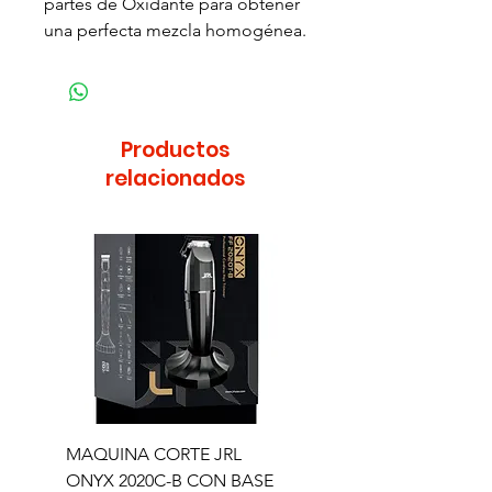
partes de Oxidante para obtener
una perfecta mezcla homogénea.
Productos
relacionados
MAQUINA CORTE JRL
MAQUINA CORTE JR
ONYX 2020C-B CON BASE
TRIMMER ONYX 2020T