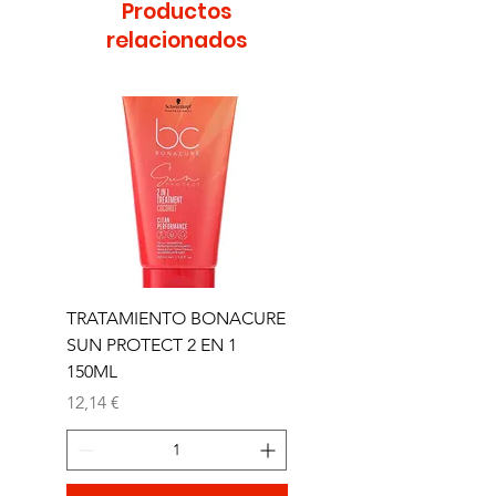
Productos
relacionados
TRATAMIENTO BONACURE
TRATAMIENTO BON
SUN PROTECT 2 EN 1
SUN 2 EN 1 150ML (D)
150ML
Precio
11,77 €
Precio
12,14 €