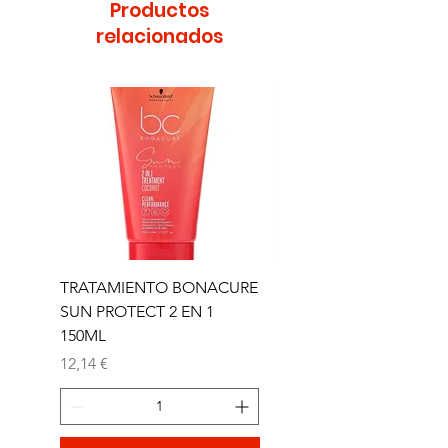
Productos
relacionados
TRATAMIENTO BONACURE
TRATAMIENTO BON
SUN PROTECT 2 EN 1
SUN 2 EN 1 150ML (D)
150ML
Precio
11,77 €
Precio
12,14 €