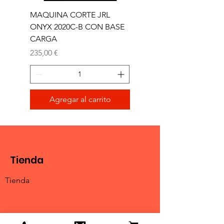
MAQUINA CORTE JRL
MAQUINA CORTE JR
ONYX 2020C-B CON BASE
TRIMMER ONYX 2020T
CARGA
Precio
165,00 €
Precio
235,00 €
Agregar al carrito
Tienda
Tienda