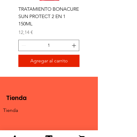
TRATAMIENTO BONACURE
TRATAMIENTO BON
SUN PROTECT 2 EN 1
SUN 2 EN 1 150ML (D)
150ML
Precio
11,77 €
Precio
12,14 €
Agregar al carrito
Tienda
Tienda