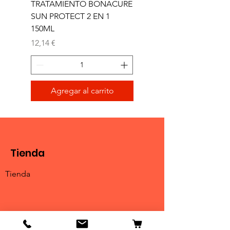
TRATAMIENTO BONACURE
TRATAMIENTO BON
SUN PROTECT 2 EN 1
SUN 2 EN 1 150ML (D)
150ML
Precio
11,77 €
Precio
12,14 €
Agregar al carrito
Tienda
Tienda