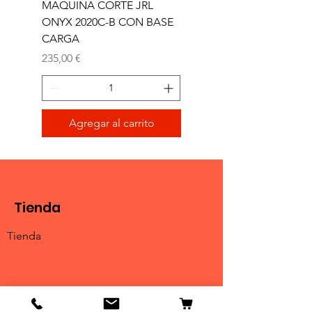
MAQUINA CORTE JRL
MAQUINA CORTE JR
ONYX 2020C-B CON BASE
TRIMMER ONYX 2020T
CARGA
Precio
165,00 €
Precio
235,00 €
Agregar al carrito
Tienda
Tienda