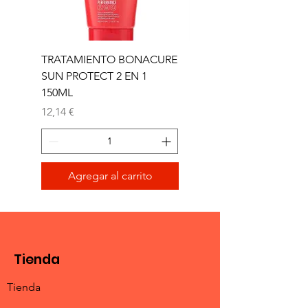
TRATAMIENTO BONACURE
TRATAMIENTO BON
SUN PROTECT 2 EN 1
SUN 2 EN 1 150ML (D)
150ML
Precio
11,77 €
Precio
12,14 €
Agregar al carrito
Tienda
Tienda