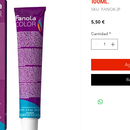
100ML.
SKU: FANO8-2F
Precio
5,50 €
Cantidad
*
Ag
R