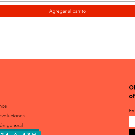
Agregar al carrito
O
o
nos
Em
evoluciones
ión general
24 A 48H
 24 A 48H