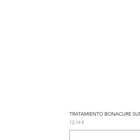
TRATAMIENTO BONACURE SUN 
Precio
12,14 €