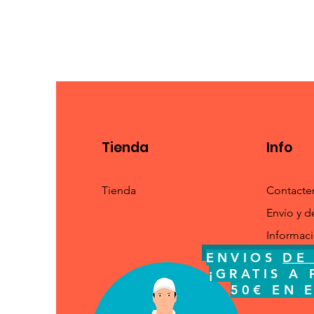
Tienda
Info
Tienda
Contacte
Envío y d
Informac
ENVIOS
DE 
ENVIOS
DE
¡GRATI
¡GRATIS A 
ESPA
50€ EN