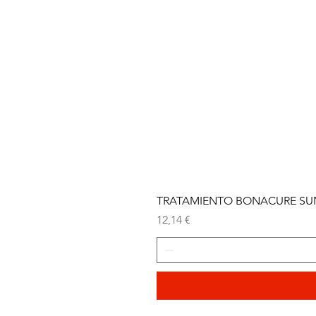
TRATAMIENTO BONACURE SUN 
Precio
12,14 €