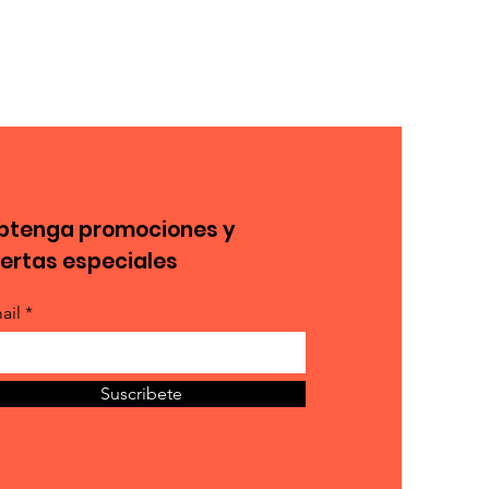
btenga promociones y
fertas especiales
ail *
Suscribete