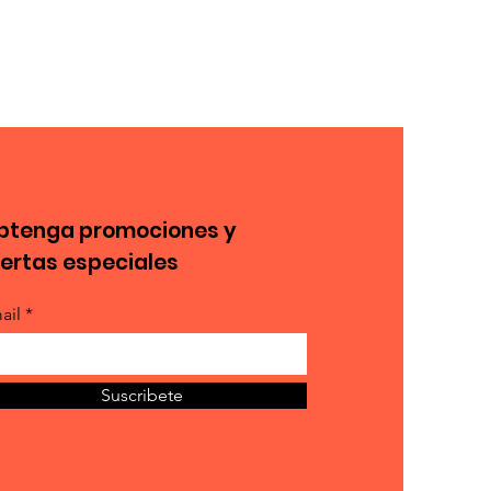
btenga promociones y
fertas especiales
ail *
Suscribete