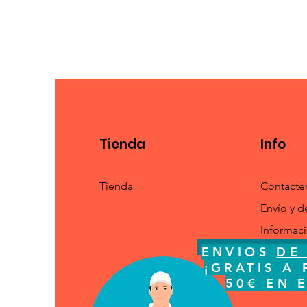
Tienda
Info
Tienda
Contacte
Envío y d
Informac
ENVIOS
DE 
ENVIOS
DE
¡GRATI
¡GRATIS A 
ESPA
50€ EN