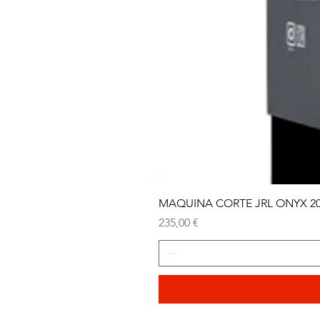
MAQUINA CORTE JRL ONYX 2
Precio
235,00 €